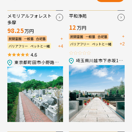
メモリアルフォレスト
平和浄苑
多摩
12
万円
98.25
万円
+
民間霊園
一般墓
合祀墓
+
民間霊園
一般墓
合祀墓
永代供養墓／樹木葬
+2
バリアフリー
ペットと一緒
永代供養墓／樹木葬
+4
バリアフリー
ペットと一緒
宗教不問
生前申込可
法要施設
宗教不問
生前申込可
会食施設
4.6
管理棟
駐車場
法要施設
管理棟
送迎バス
埼玉県川越市下赤坂1835-1
東京都町田市小野路町湯船2356-2
駐車場