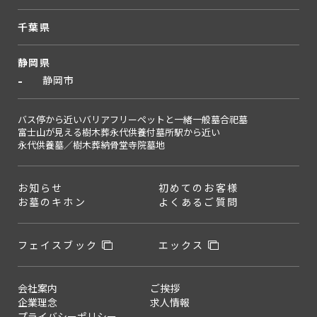
千葉県
静岡県
静岡市
バス停から近い
バリアフリー
ペットと一緒
一般墓
合祀墓
富士山が見える
樹木葬
永代供養付墓所
駅から近い
永代供養墓／樹木葬
納骨堂
寺院墓地
お知らせ
初めてのお客様
お墓のキホン
よくあるご質問
フェイスブック
エックス
会社案内
ご挨拶
企業理念
求人情報
プライバシーポリシー