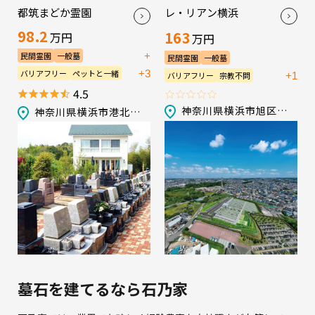
都筑まどか霊園
レ・リアン横浜
98.2
163
万円
万円
+
民間霊園
一般墓
民間霊園
一般墓
永代供養墓／樹木葬
+3
バリアフリー
ペットと一緒
+1
バリアフリー
宗教不問
宗教不問
生前申込可
会食施設
生前申込可
法要施設
管理棟
4.5
法要施設
管理棟
駐車場
駐車場
神奈川県横浜市旭区四季美台100-1他
神奈川県横浜市港北区新吉田町5277-1
墓石を建てるなら石乃家