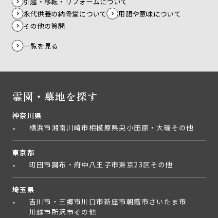
引越・移転・リフォームについて
永代供養の納骨堂について
用語や意味について
その他の質問
一覧を見る
霊園・墓地を探す
神奈川県
横浜市
湘南
川崎市
相模原
県央
小田原・大磯
その他
東京都
町田市
調布・府中
八王子市
東京23区
その他
埼玉県
吉川市・三郷市
川口市
新座市
朝霞市
さいたま市
川越市
所沢市
その他