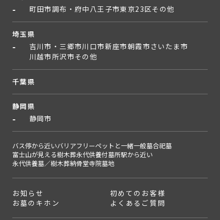
町田市
調布・府中
八王子市
東京23区
その他
埼玉県
吉川市・三郷市
川口市
新座市
朝霞市
さいたま市
川越市
所沢市
その他
千葉県
静岡県
静岡市
バス停から近い
バリアフリー
ペットと一緒
一般墓
合祀墓
富士山が見える
樹木葬
永代供養付墓所
駅から近い
永代供養墓／樹木葬
納骨堂
寺院墓地
お知らせ
初めてのお客様
お墓のキホン
よくあるご質問