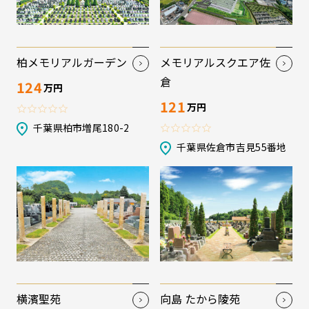
柏メモリアルガーデン
メモリアルスクエア佐
倉
124
万円
121
万円
千葉県柏市増尾180-2
千葉県佐倉市吉見55番地
横濱聖苑
向島 たから陵苑