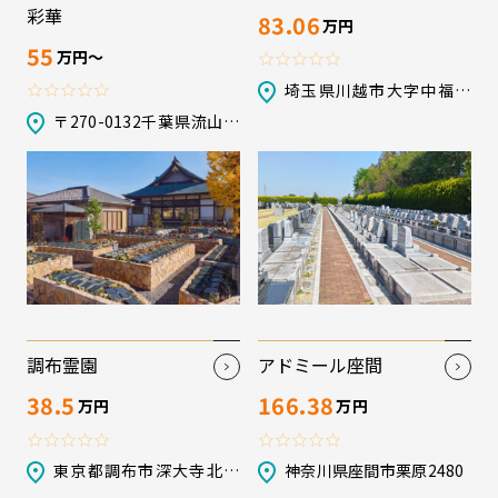
彩華
83.06
万円
55
万円〜
埼玉県川越市大字中福字
大窪236-3 他
〒270-0132千葉県流山市
駒木台185-1
調布霊園
アドミール座間
38.5
166.38
万円
万円
東京都調布市深大寺北町
神奈川県座間市栗原2480
5-28-1