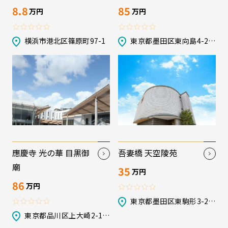
8.8
85
万円
万円
横浜市港北区篠原町97-1
東京都墨田区東向島4-20-
8
應慶寺 光の華 目黒御
吾妻橋 天空陵苑
廟
35
万円
86
万円
東京都墨田区東駒形3-23-
9
東京都品川区上大崎2-10-
45