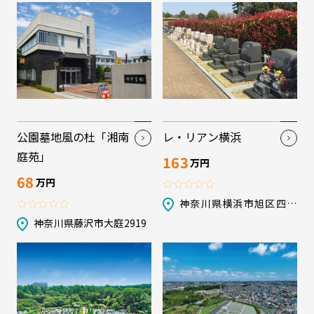
公園墓地風の杜「湘南
レ・リアン横浜
庭苑」
163
万円
68
万円
神奈川県横浜市旭区四季
美台100-1他
神奈川県藤沢市大庭2919