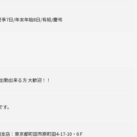
夏季7日/年末年始8日/有給/慶弔
出勤出来る方 大歓迎！！
です。
支店：東京都町田市原町田4-17-10・6Ｆ