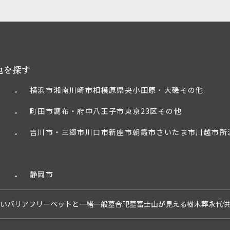
地を探す
横浜市
湘南
川崎市
相模原
県央
小田原・大磯
その他
町田市
調布・府中
八王子市
東京23区
その他
吉川市・三郷市
川口市
新座市
朝霞市
さいたま市
川越市
所
静岡市
い
バリアフリー
ペットと一緒
一般墓
合祀墓
富士山が見える
樹木葬
永代供