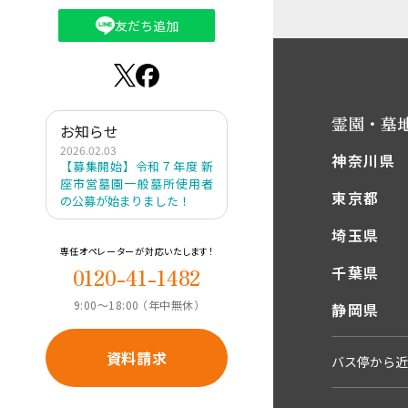
友だち追加
霊園・墓
お知らせ
2026.02.03
神奈川県
【募集開始】令和７年度 新
座市営墓園一般墓所使用者
東京都
の公募が始まりました！
埼玉県
専任オペレーターが対応いたします！
千葉県
0120-41-1482
9:00〜18:00 （年中無休）
静岡県
資料請求
バス停から近