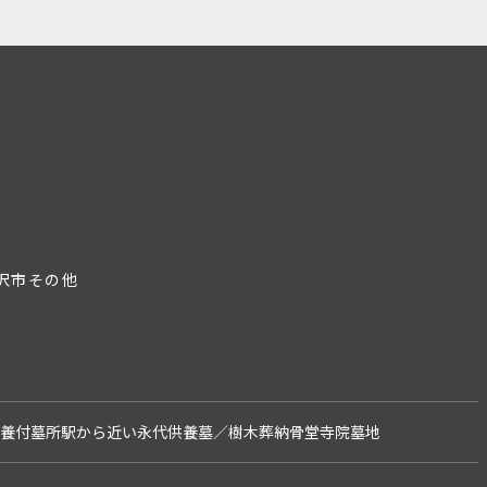
沢市
その他
養付墓所
駅から近い
永代供養墓／樹木葬
納骨堂
寺院墓地