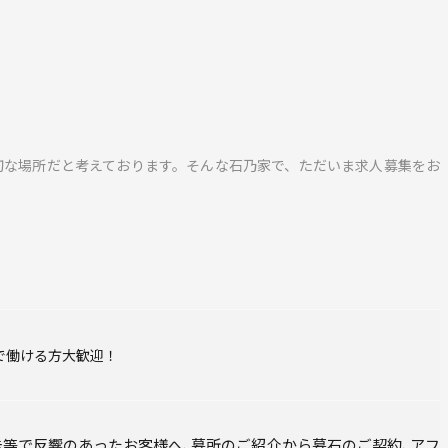
切な場所だと考えております。そんな石乃家で、ただいま求人募集をお
で働ける方大歓迎！
告等で反響のあったお客様へ､墓所のご紹介から墓石のご契約､アフ