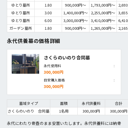
ゆとり墓所
1.80
900,000円〜
1,793,000円〜
2,69
ゆとり墓所
3.00
1,400,000円〜
2,255,000円〜
3,65
ゆとり墓所
6.00
3,000,000円〜
3,410,000円〜
6,41
ガーデン墓所
1.80
900,000円〜
1,265,000円〜
2,16
永代供養墓の価格詳細
さくらのいのり合同墓
永代使用料
300,000円
目安購入価格
300,000円
墓域タイプ
面積
永代供養料
合計
さくらのいのり　合同墓
1名用
300,000円
300,000円
永代にわたり骨壺のまま安置いたします。永代供養料には納骨