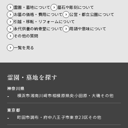
霊園・墓地について
墓石や彫刻について
お墓の価格・費用について
公営・都立公園について
引越・移転・リフォームについて
永代供養の納骨堂について
用語や意味について
その他の質問
一覧を見る
霊園・墓地を探す
神奈川県
横浜市
湘南
川崎市
相模原
県央
小田原・大磯
その他
東京都
町田市
調布・府中
八王子市
東京23区
その他