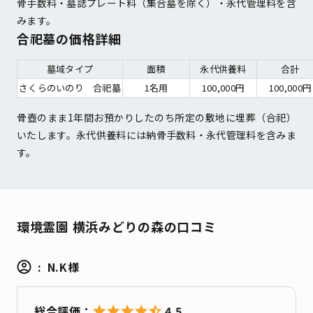
骨手数料・墓誌プレート料（集合墓を除く）・永代管理料を含
みます。
合祀墓の価格詳細
墓域タイプ
面積
永代供養料
合計
さくらのいのり　合祀墓
1名用
100,000円
100,000円
骨壺のまま1年間お預かりしたのち所定の敷地に埋葬（合祀）
いたします。永代供養料には納骨手数料・永代管理料を含みま
す。
環境霊園 横浜みどりの森の口コミ
N.K様
4.5