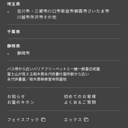
埼玉県
吉川市・三郷市
川口市
新座市
朝霞市
さいたま市
川越市
所沢市
その他
千葉県
静岡県
静岡市
バス停から近い
バリアフリー
ペットと一緒
一般墓
合祀墓
富士山が見える
樹木葬
永代供養付墓所
駅から近い
永代供養墓／樹木葬
納骨堂
寺院墓地
お知らせ
初めてのお客様
お墓のキホン
よくあるご質問
フェイスブック
エックス