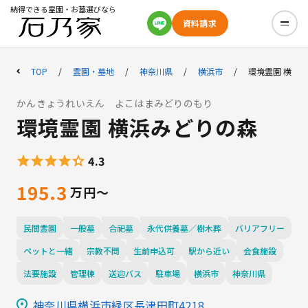
納得できる霊園・お墓選びなら
資料請求
TOP
霊園・墓地
神奈川県
横浜市
環境霊園 横浜
かんきょうれいえん よこはまみどりのもり
環境霊園 横浜みどりの森
4.3
195.3
民間霊園
一般墓
合祀墓
永代供養墓／樹木葬
バリアフリー
ペットと一緒
宗教不問
生前申込可
駅から近い
会食施設
法要施設
管理棟
送迎バス
駐車場
横浜市
神奈川県
神奈川県横浜市緑区長津田町4218