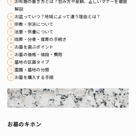
お布施の書き方とは？包み方や金額、正しいマナーを徹底
解説
お盆っていつ？地域によって違う理由とは？
宗教・宗派について
法要・供養について
改葬・分骨・埋葬の手続き
お墓を選ぶポイント
お墓の価格・値段・費用
墓地の区画タイプ
霊園・墓地の分類
お墓を購入する手順
お墓のキホン