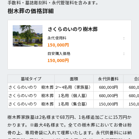
手数料・墓誌彫刻料・永代管理料を含みます。
樹木葬の価格詳細
さくらのいのり樹木葬
永代使用料
150,000円
目安購入価格
150,000円
墓域タイプ
面積
永代供養料
合
さくらのいのり　樹木葬
2～4名用（家族墓）
680,000円
680,
さくらのいのり　樹木葬
1名用（個人墓）
680,000円
680,
さくらのいのり　樹木葬
1名用（集合墓）
150,000円
150,
樹木葬家族墓は2名様まで68万円、1名様追加ごとに15万円か
かります。※最大4名様まで。全ての樹木葬においてお骨は粉
骨の上、専用骨袋に入れて埋葬いたします。永代供養料には納