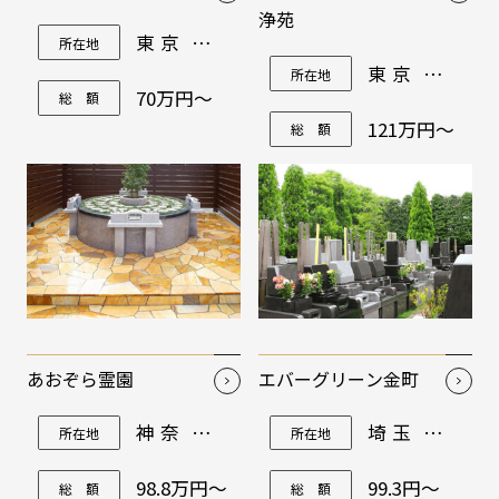
浄苑
東京都台
所在地
東区谷中5-
東京都新
所在地
4-7
宿区原町2-
70万円～
総 額
34
121万円～
総 額
あおぞら霊園
エバーグリーン金町
神奈川県
埼玉県三
所在地
所在地
横浜市保
郷市高州4-
土ヶ谷区
141
上星川2-
98.8万円～
99.3円～
総 額
総 額