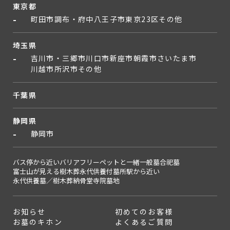
東京都
町田市
調布・府中
八王子市
東京23区
その他
埼玉県
吉川市・三郷市
川口市
新座市
朝霞市
さいたま市
川越市
所沢市
その他
千葉県
静岡県
静岡市
バス停から近い
バリアフリー
ペットと一緒
一般墓
合祀墓
富士山が見える
樹木葬
永代供養付墓所
駅から近い
永代供養墓／樹木葬
納骨堂
寺院墓地
お知らせ
初めてのお客様
お墓のキホン
よくあるご質問