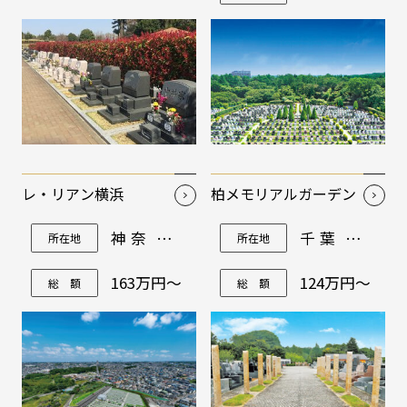
レ・リアン横浜
柏メモリアルガーデン
神奈川県
千葉県柏
所在地
所在地
横浜市旭
市増尾180-
区四季美
2
台100-1他
163万円～
124万円～
総 額
総 額