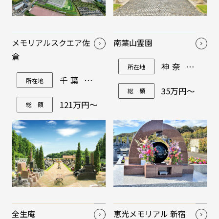
メモリアルスクエア佐
南葉山霊園
倉
神奈川県
所在地
横須賀市
千葉県佐
所在地
長坂4-15-
倉市吉見
20
35万円～
総 額
55番地
121万円～
総 額
全生庵
恵光メモリアル 新宿