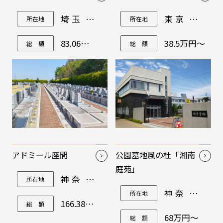
埼玉県川
東京都調
所在地
所在地
越市大字
布市深大
中福字大
寺北町5-
窪236-3 他
28-1
83.06万円
38.5万円～
総 額
総 額
～
アドミール座間
公園墓地風の杜「湘南
庭苑」
神奈川県
所在地
座間市栗
神奈川県
所在地
原2480
藤沢市大
166.38万円
総 額
庭2919
～
68万円～
総 額