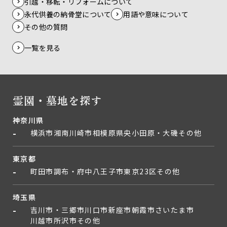
引越・移転・リフォームについて
永代供養の納骨堂について
用語や意味について
その他の質問
一覧を見る
霊園・墓地を探す
神奈川県
横浜市
湘南
川崎市
相模原
県央
小田原・大磯
その他
東京都
町田市
調布・府中
八王子市
東京23区
その他
埼玉県
吉川市・三郷市
川口市
新座市
朝霞市
さいたま市
川越市
所沢市
その他