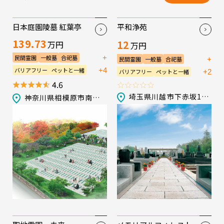
日本庭園陵墓 紅葉亭
平和浄苑
139.73
12
万円
万円
+
民間霊園
一般墓
合祀墓
+
民間霊園
一般墓
合祀墓
永代供養墓／樹木葬
永代供養墓／樹木葬
+4
バリアフリー
ペットと一緒
+2
バリアフリー
ペットと一緒
宗教不問
生前申込可
会食施設
宗教不問
生前申込可
法要施設
4.6
法要施設
管理棟
送迎バス
管理棟
駐車場
埼玉県川越市下赤坂1835-1
神奈川県相模原市南区磯部2633-2
駐車場