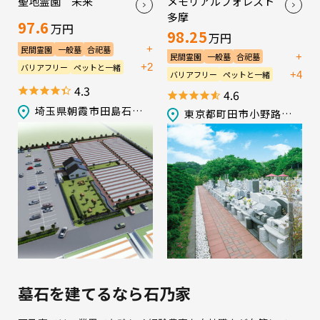
聖地霊園 未来
メモリアルフォレスト
多摩
97.6
万円
98.25
万円
+
民間霊園
一般墓
合祀墓
+
民間霊園
一般墓
合祀墓
永代供養墓／樹木葬
+2
バリアフリー
ペットと一緒
永代供養墓／樹木葬
+4
バリアフリー
ペットと一緒
宗教不問
生前申込可
法要施設
4.3
宗教不問
生前申込可
会食施設
4.6
管理棟
駐車場
法要施設
管理棟
送迎バス
埼玉県朝霞市田島石川戸413
東京都町田市小野路町湯船2356-2
駐車場
墓石を建てるなら石乃家