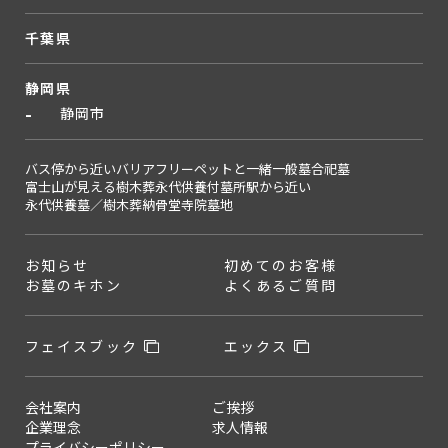
千葉県
静岡県
静岡市
バス停から近い
バリアフリー
ペットと一緒
一般墓
合祀墓
富士山が見える
樹木葬
永代供養付墓所
駅から近い
永代供養墓／樹木葬
納骨堂
寺院墓地
お知らせ
初めてのお客様
お墓のキホン
よくあるご質問
フェイスブック
エックス
会社案内
ご挨拶
企業理念
求人情報
プライバシーポリシー