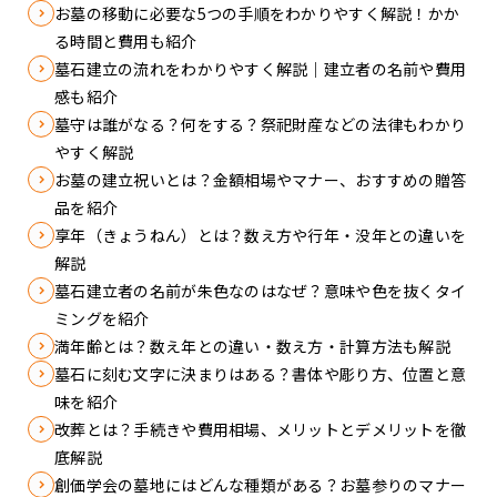
お墓の移動に必要な5つの手順をわかりやすく解説！かか
る時間と費用も紹介
墓石建立の流れをわかりやすく解説｜建立者の名前や費用
感も紹介
墓守は誰がなる？何をする？祭祀財産などの法律もわかり
やすく解説
お墓の建立祝いとは？金額相場やマナー、おすすめの贈答
品を紹介
享年（きょうねん）とは？数え方や行年・没年との違いを
解説
墓石建立者の名前が朱色なのはなぜ？意味や色を抜くタイ
ミングを紹介
満年齢とは？数え年との違い・数え方・計算方法も解説
墓石に刻む文字に決まりはある？書体や彫り方、位置と意
味を紹介
改葬とは？手続きや費用相場、メリットとデメリットを徹
底解説
創価学会の墓地にはどんな種類がある？お墓参りのマナー