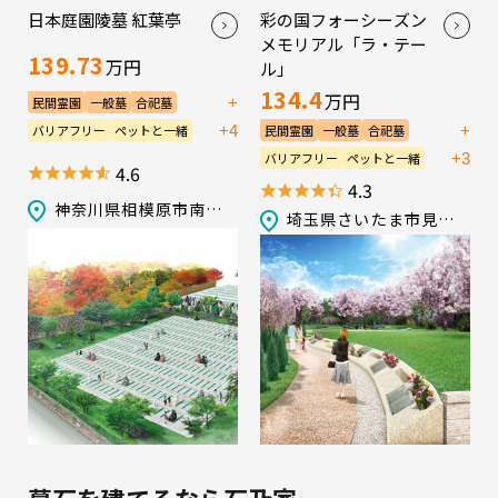
日本庭園陵墓 紅葉亭
彩の国フォーシーズン
メモリアル「ラ・テー
139.73
万円
ル」
134.4
万円
+
民間霊園
一般墓
合祀墓
永代供養墓／樹木葬
+4
+
バリアフリー
ペットと一緒
民間霊園
一般墓
合祀墓
宗教不問
生前申込可
会食施設
永代供養墓／樹木葬
納骨堂
+3
バリアフリー
ペットと一緒
4.6
法要施設
管理棟
送迎バス
宗教不問
生前申込可
会食施設
4.3
駐車場
法要施設
管理棟
駐車場
神奈川県相模原市南区磯部2633-2
埼玉県さいたま市見沼区大字笹丸字荒神277