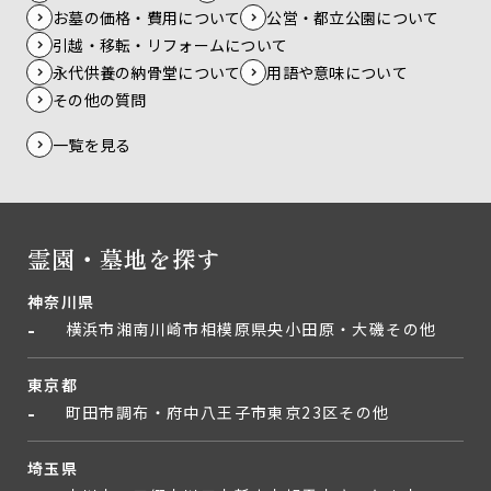
お墓の価格・費用について
公営・都立公園について
引越・移転・リフォームについて
永代供養の納骨堂について
用語や意味について
その他の質問
一覧を見る
霊園・墓地を探す
神奈川県
横浜市
湘南
川崎市
相模原
県央
小田原・大磯
その他
東京都
町田市
調布・府中
八王子市
東京23区
その他
埼玉県