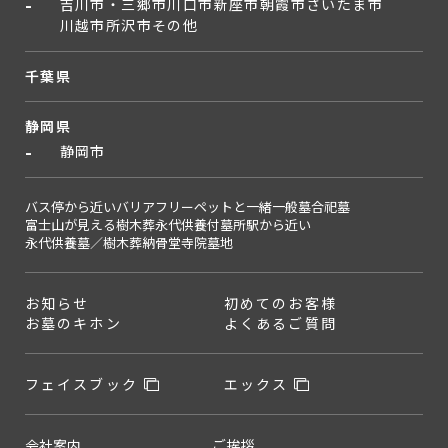
吉川市・三郷市
川口市
新座市
朝霞市
さいたま市
川越市
所沢市
その他
千葉県
静岡県
静岡市
バス停から近い
バリアフリー
ペットと一緒
一般墓
合祀墓
富士山が見える
樹木葬
永代供養付墓所
駅から近い
永代供養墓／樹木葬
納骨堂
寺院墓地
お知らせ
初めてのお客様
お墓のキホン
よくあるご質問
フェイスブック
エックス
会社案内
ご挨拶