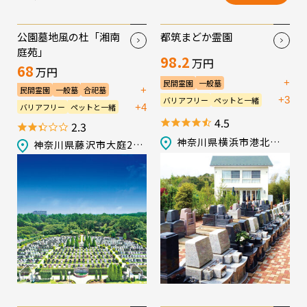
公園墓地風の杜「湘南
都筑まどか霊園
庭苑」
98.2
万円
68
万円
+
民間霊園
一般墓
+
民間霊園
一般墓
合祀墓
永代供養墓／樹木葬
+3
バリアフリー
ペットと一緒
永代供養墓／樹木葬
+4
バリアフリー
ペットと一緒
宗教不問
生前申込可
会食施設
4.5
宗教不問
富士山が見える
2.3
法要施設
管理棟
駐車場
生前申込可
法要施設
管理棟
神奈川県横浜市港北区新吉田町5277-1
神奈川県藤沢市大庭2919
駐車場