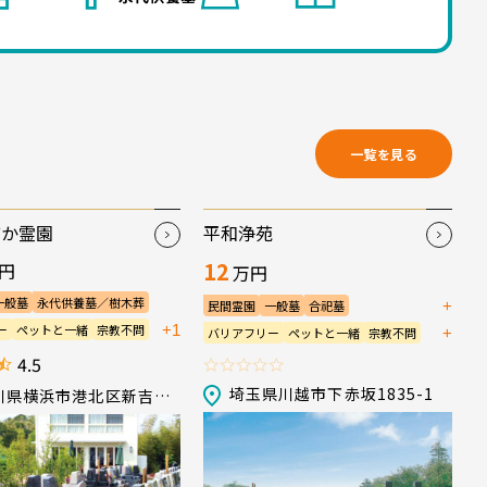
一覧を見る
どか霊園
平和浄苑
12
円
万円
一般墓
永代供養墓／樹木葬
+
民間霊園
一般墓
合祀墓
永代供養墓／樹木葬
+1
ー
ペットと一緒
宗教不問
+
バリアフリー
ペットと一緒
宗教不問
会食施設
法要施設
管理棟
生前申込可
法要施設
管理棟
駐車場
4.5
埼玉県川越市下赤坂1835-1
神奈川県横浜市港北区新吉田町5277-1