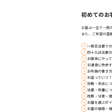
初めてのお
お墓は一生で一度
また、ご希望の霊
一周忌法要で
四十九日法要
お彼岸にやっ
お通夜に持参
お布施の書き
お盆っていつ
宗教・宗派に
法要・供養に
改葬・分骨・
お墓を選ぶポ
お墓の価格・