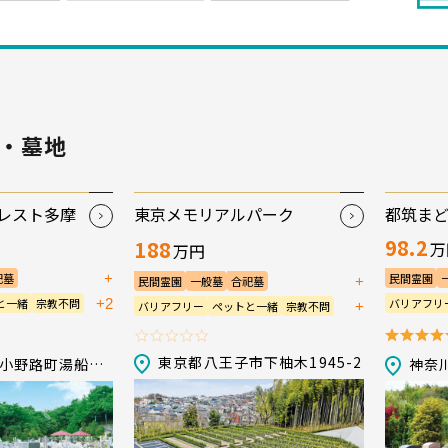
・墓地
レスト多摩
東京メモリアルパーク
都筑ま
98.2
188
万
万円
+
祀墓
民間霊園
+
民間霊園
一般墓
合祀墓
永代供養墓／樹木葬
+2
と一緒
宗教不問
バリアフリ
+
バリアフリー
ペットと一緒
宗教不問
法要施設
管理棟
生前申込可
生前申込可
法要施設
管理棟
駐車場
駐車場
東京都八王子市下柚木1945-2
東京都町田市小野路町湯船2356-2