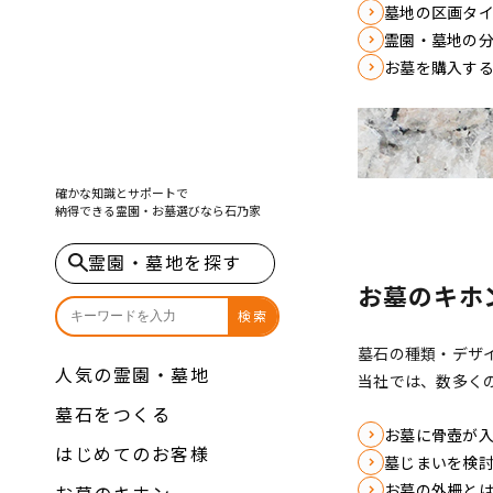
墓地の区画タ
霊園・墓地の
お墓を購入す
確かな知識とサポートで
納得できる霊園・お墓選びなら
石乃家
霊園・墓地を探す
お墓のキホ
検索
墓石の種類・デザ
人気の霊園・墓地
当社では、数多く
墓石をつくる
お墓に骨壺が
はじめてのお客様
墓じまいを検
お墓の外柵と
お墓のキホン