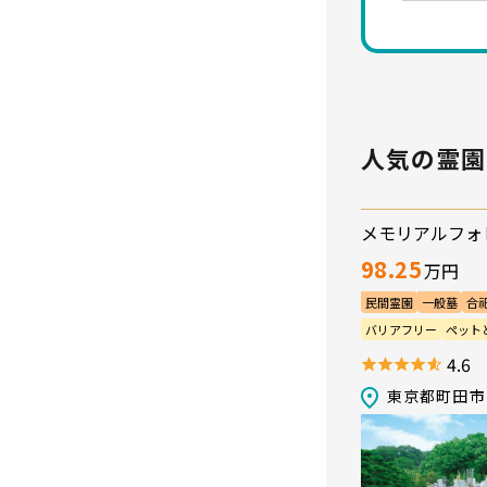
人気の霊園
メモリアルフォ
98.25
万円
民間霊園
一般墓
合
永代供養墓／樹木葬
バリアフリー
ペット
生前申込可
会食施設
4.6
送迎バス
駐車場