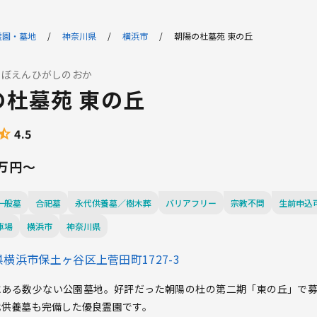
霊園・墓地
神奈川県
横浜市
朝陽の杜墓苑 東の丘
りぼえんひがしのおか
の杜墓苑 東の丘
4.5
一般墓
合祀墓
永代供養墓／樹木葬
バリアフリー
宗教不問
生前申込
車場
横浜市
神奈川県
横浜市保土ヶ谷区上菅田町1727-3
にある数少ない公園墓地。好評だった朝陽の杜の第二期「東の丘」で
代供養墓も完備した優良霊園です。