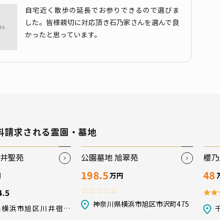
自宅近く散歩の延長でお参りできるので選びま
した。皆様親切に対応頂き石乃家さんを選んで良
かったと思っています。
料請求される霊園・墓地
川井聖苑
公園墓地 旭翠苑
櫻乃
198.5
48
円
万円
4.5
神奈川県横浜市旭区市沢町475
県横浜市旭区川井宿町