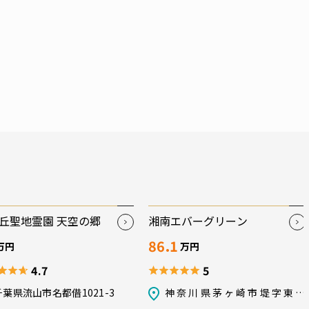
丘聖地霊園 天空の郷
湘南エバーグリーン
86.1
万円
万円
4.7
5
千葉県流山市名都借1021-3
神奈川県茅ヶ崎市堤字東原