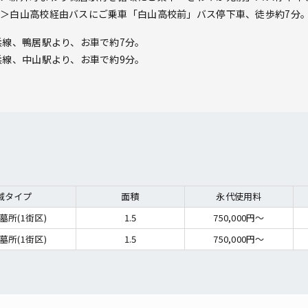
＞白山高校経由バスにご乗車「白山高校前」バス停下車、徒歩約7分
浜線、鴨居駅より、お車で約7分。
浜線、中山駅より、お車で約9分。
域タイプ
面積
永代使用料
墓所(1街区)
1.5
750,000円～
墓所(1街区)
1.5
750,000円～