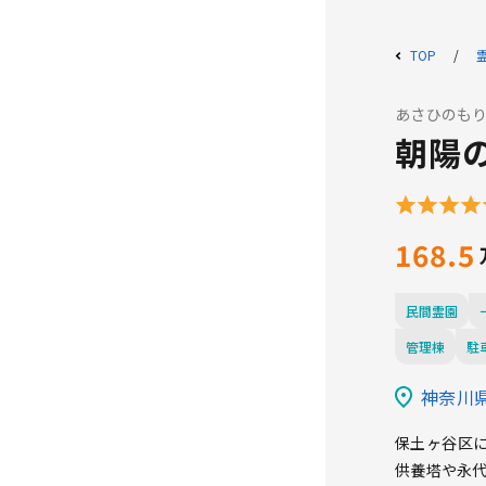
TOP
あさひのも
朝陽
168.5
民間霊園
管理棟
駐
神奈川県
保土ヶ谷区
供養塔や永