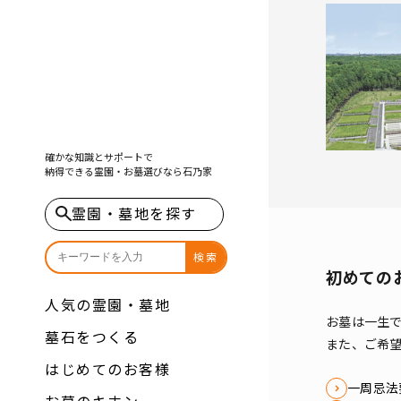
91-3
確かな知識とサポートで
納得できる霊園・お墓選びなら
石乃家
霊園・墓地を探す
検索
初めての
人気の霊園・墓地
お墓は一生
墓石をつくる
また、ご希
はじめてのお客様
一周忌法
お墓のキホン