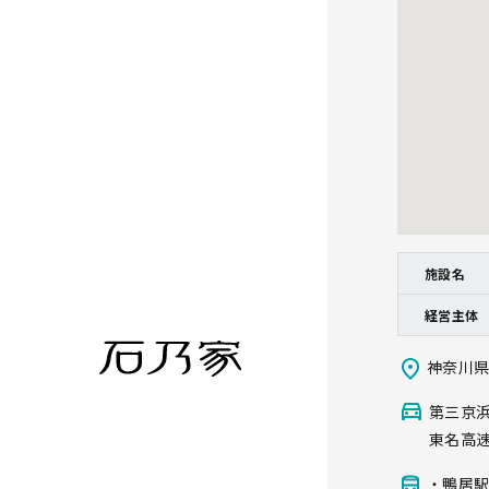
施設名
経営主体
神奈川県
第三京浜
東名高速
・鴨居駅