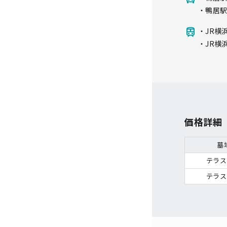
・鴨居駅
・JR横
・JR横
価格詳細
墓
テラス
テラス