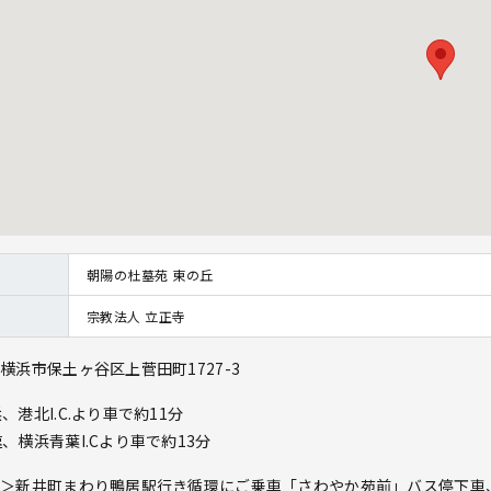
朝陽の杜墓苑 東の丘
宗教法人 立正寺
横浜市保土ヶ谷区上菅田町1727-3
、港北I.C.より車で約11分
、横浜青葉I.Cより車で約13分
＞新井町まわり鴨居駅行き循環にご乗車「さわやか苑前」バス停下車、