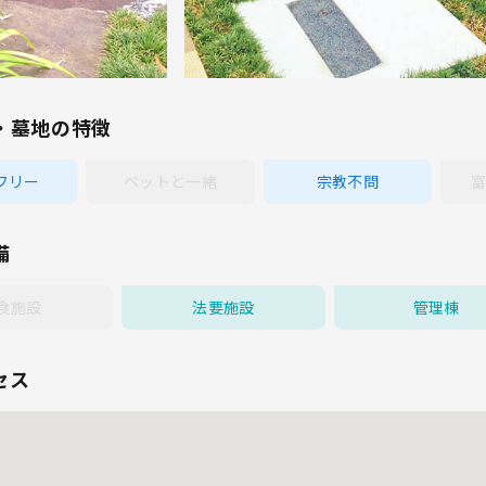
・墓地の特徴
フリー
ペットと一緒
宗教不問
富
備
食施設
法要施設
管理棟
セス