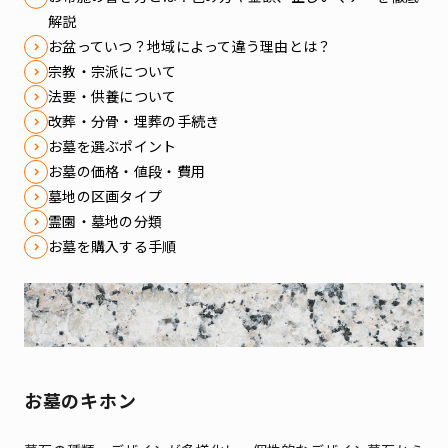
解説
お盆っていつ？地域によって違う理由とは？
宗教・宗派について
法要・供養について
改葬・分骨・埋葬の手続き
お墓を選ぶポイント
お墓の価格・値段・費用
墓地の区画タイプ
霊園・墓地の分類
お墓を購入する手順
お墓のキホン