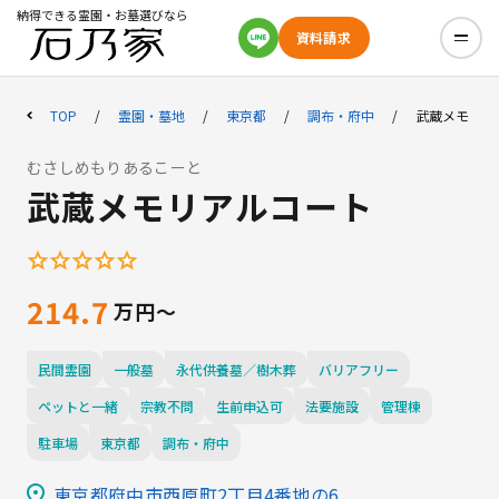
納得できる霊園・お墓選びなら
資料請求
TOP
霊園・墓地
東京都
調布・府中
武蔵メモリア
むさしめもりあるこーと
武蔵メモリアルコート
214.7
民間霊園
一般墓
永代供養墓／樹木葬
バリアフリー
ペットと一緒
宗教不問
生前申込可
法要施設
管理棟
駐車場
東京都
調布・府中
東京都府中市西原町2丁目4番地の6