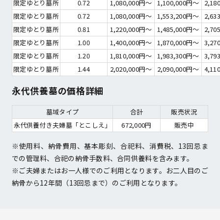
限定ゆとり墓所
0.72
1,080,000円～
1,100,000円～
2,18
限定ゆとり墓所
0.72
1,080,000円～
1,553,200円～
2,63
限定ゆとり墓所
0.81
1,220,000円～
1,485,000円～
2,70
限定ゆとり墓所
1.00
1,400,000円～
1,870,000円～
3,27
限定ゆとり墓所
1.20
1,810,000円～
1,983,300円～
3,79
限定ゆとり墓所
1.44
2,020,000円～
2,090,000円～
4,11
永代供養墓の価格詳細
墓域タイプ
合計
販売状況
永代供養付き夫婦墓「とこしえ」
672,000円
販売中
※使用料、納骨費用、基本彫刻、合祀料、消費税、13回忌ま
での管理料、合祀の納骨手数料、合同供養料を含みます。
※ご夫婦またはお一人様でのご利用となります。お二人目のご
納骨から12年間（13回忌まで）のご利用となります。