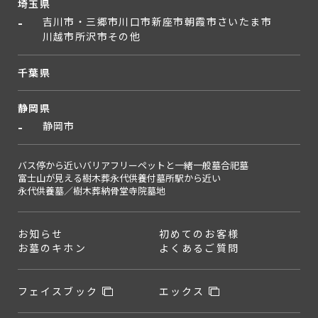
埼玉県
吉川市・三郷市
川口市
新座市
朝霞市
さいたま市
川越市
所沢市
その他
千葉県
静岡県
静岡市
バス停から近い
バリアフリー
ペットと一緒
一般墓
合祀墓
富士山が見える
樹木葬
永代供養付墓所
駅から近い
永代供養墓／樹木葬
納骨堂
寺院墓地
お知らせ
初めてのお客様
お墓のキホン
よくあるご質問
フェイスブック
エックス