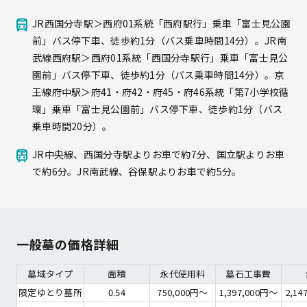
JR西国分寺駅＞西府01系統「西府駅行」乗車「富士見公園
前」バス停下車、徒歩約1分（バス乗車時間14分）。JR南
武線西府駅＞西府01系統「西国分寺駅行」乗車「富士見公
園前」バス停下車、徒歩約1分（バス乗車時間14分）。京
王線府中駅＞府41・府42・府45・府46系統「第7小学校循
環」乗車「富士見公園前」バス停下車、徒歩約1分（バス
乗車時間20分）。
JR中央線、西国分寺駅よりお車で約7分、国立駅よりお車
で約6分。JR南武線、谷保駅よりお車で約5分。
一般墓の価格詳細
墓域タイプ
面積
永代使用料
墓石工事費
限定ゆとり墓所
0.54
750,000円～
1,397,000円～
2,14