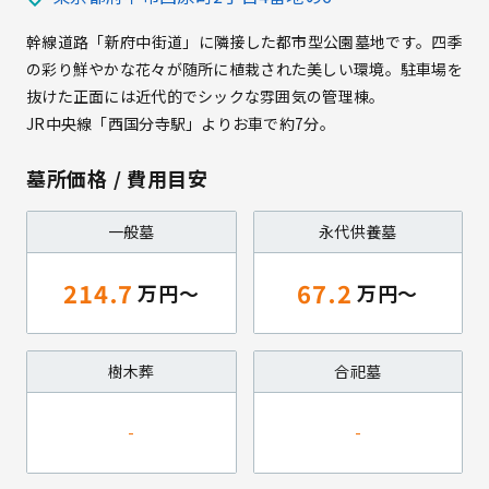
幹線道路「新府中街道」に隣接した都市型公園墓地です。四季
の彩り鮮やかな花々が随所に植栽された美しい環境。駐車場を
抜けた正面には近代的でシックな雰囲気の管理棟。
JR中央線「西国分寺駅」よりお車で約7分。
墓所価格 / 費用目安
一般墓
永代供養墓
214.7
67.2
樹木葬
合祀墓