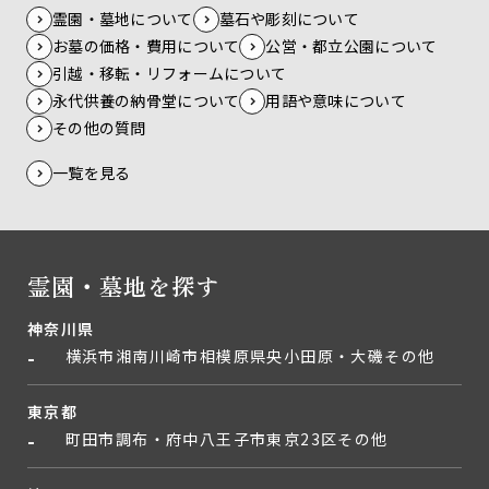
霊園・墓地について
墓石や彫刻について
お墓の価格・費用について
公営・都立公園について
引越・移転・リフォームについて
永代供養の納骨堂について
用語や意味について
その他の質問
一覧を見る
霊園・墓地を探す
神奈川県
横浜市
湘南
川崎市
相模原
県央
小田原・大磯
その他
東京都
町田市
調布・府中
八王子市
東京23区
その他