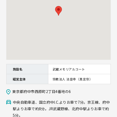
施設名
武蔵メモリアルコート
経営主体
宗教法人 法音寺（真言宗）
東京都府中市西原町2丁目4番地の6
中央自動車道、国立府中I.C.よりお車で7分。京王線、府中
駅よりお車で約8分。JR武蔵野線、北府中駅よりお車で約
5分。