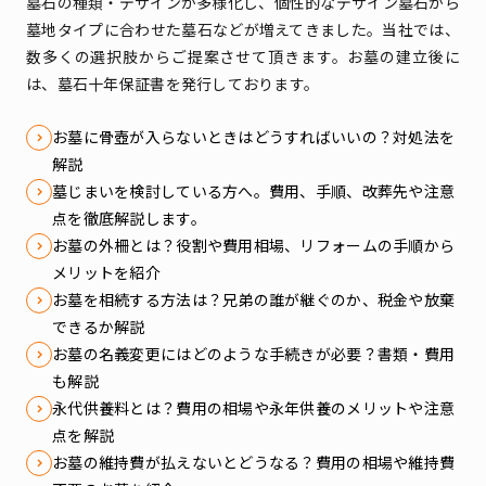
墓石の種類・デザインが多様化し、個性的なデザイン墓石から
墓地タイプに合わせた墓石などが増えてきました。
当社では、
数多くの選択肢からご提案させて頂きます。お墓の建立後に
は、墓石十年保証書を発行しております。
お墓に骨壺が入らないときはどうすればいいの？対処法を
解説
墓じまいを検討している方へ。費用、手順、改葬先や注意
点を徹底解説します。
お墓の外柵とは？役割や費用相場、リフォームの手順から
メリットを紹介
お墓を相続する方法は？兄弟の誰が継ぐのか、税金や放棄
できるか解説
お墓の名義変更にはどのような手続きが必要？書類・費用
も解説
永代供養料とは？費用の相場や永年供養のメリットや注意
点を解説
お墓の維持費が払えないとどうなる？費用の相場や維持費