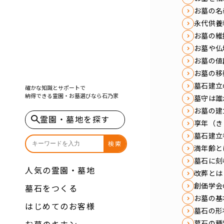
お墓の名
永代供養
お墓の維
お墓や仏
お墓の値
お墓の移
墓石建立
確かな知識とサポートで
納得できる霊園・お墓選びなら
石乃家
墓守は誰
お墓の建
霊園・墓地を探す
享年（き
墓石建立
検索
満年齢と
墓石に刻
人気の霊園・墓地
改葬とは
創価学会
墓石をつくる
お墓の基
はじめてのお客様
墓石の形
お墓のキホン
墓石の種