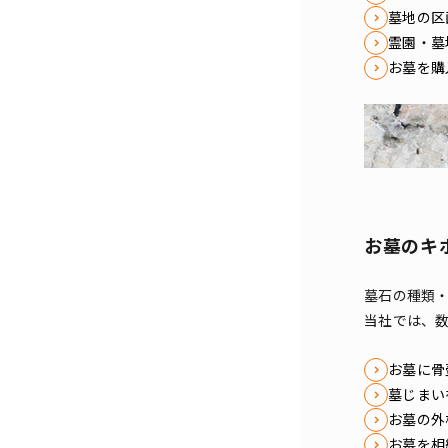
墓地の区
霊園・墓
お墓を購
お墓のキ
墓石の種類
当社では、
お墓に骨
墓じまい
お墓の外
お墓を相