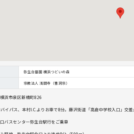
弥生台墓園 横浜つどいの森
宗教法人 浅間寺（曹洞宗）
横浜市泉区新橋町826
バイパス、本村I.C.よりお車で8分。藤沢街道「高倉中学校入口」交差
東口バスセンター弥生台駅行をご乗車