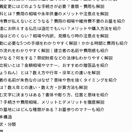
義変更にはどのような手続きが必要？書類・費用も解説
料とは？費用の相場や永年供養のメリットや注意点を解説
持費が払えないとどうなる？費用の相場や維持費不要のお墓を紹介
壇にお供えする仏花は造花でもいい？メリットや購入方法を紹介
段はどのくらい？相場や内訳、見積もり時の注意点を解説
動に必要な5つの手順をわかりやすく解説！かかる時間と費用も紹介
の流れをわかりやすく解説｜建立者の名前や費用感も紹介
がなる？何をする？祭祀財産などの法律もわかりやすく解説
立祝いとは？金額相場やマナー、おすすめの贈答品を紹介
ょうねん）とは？数え方や行年・没年との違いを解説
者の名前が朱色なのはなぜ？意味や色を抜くタイミングを紹介
は？数え年との違い・数え方・計算方法も解説
む文字に決まりはある？書体や彫り方、位置と意味を紹介
？手続きや費用相場、メリットとデメリットを徹底解説
の墓地にはどんな種類がある？お墓参りのマナーも紹介
本構造
状・分類
類