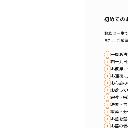
初めての
お墓は一生
また、ご希
一周忌法
四十九日
お彼岸に
お通夜に
お布施の
お盆って
宗教・宗
法要・供
改葬・分
お墓を選
お墓の価