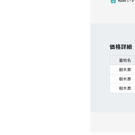
相鉄いず
価格詳細
墓地名
樹木葬
樹木葬
樹木葬