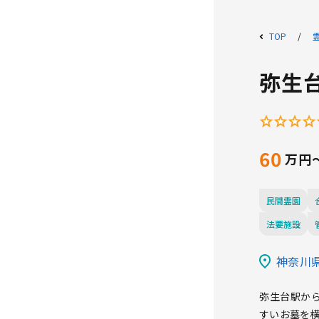
TOP
弥生
60
民間霊園
法要施設
神奈川県
弥生台駅か
すいお墓を