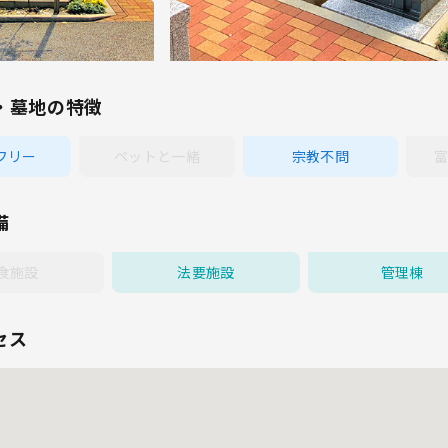
・墓地の特徴
フリー
ペットと一緒
宗教不問
富
備
食施設
法要施設
管理棟
セス