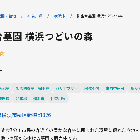
霊園・墓地
神奈川県
横浜市
弥生台墓園 横浜つどいの森
台墓園 横浜つどいの森
合祀墓
永代供養墓／樹木葬
バリアフリー
宗教不問
生前申込可
駅か
管理棟
駐車場
横浜市
神奈川県
横浜市泉区新橋町826
ら徒歩7分！市民の森近くの豊かな森林に囲まれた環境に優れた立地
横浜市の駅から歩ける墓園で販売中です。