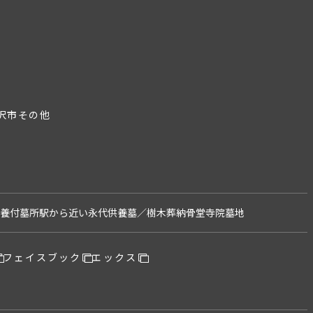
沢市
その他
養付墓所
駅から近い
永代供養墓／樹木葬
納骨堂
寺院墓地
フェイスブック
エックス