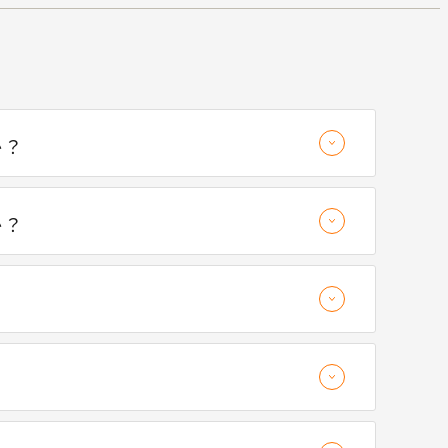
か？
か？
？
？