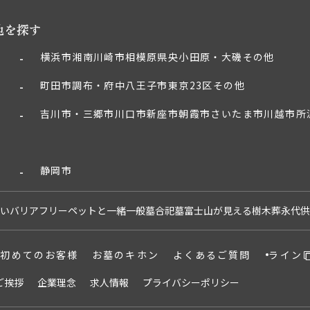
地を探す
横浜市
湘南
川崎市
相模原
県央
小田原・大磯
その他
町田市
調布・府中
八王子市
東京23区
その他
吉川市・三郷市
川口市
新座市
朝霞市
さいたま市
川越市
所
静岡市
い
バリアフリー
ペットと一緒
一般墓
合祀墓
富士山が見える
樹木葬
永代供
初めてのお客様
お墓のキホン
よくあるご質問
ライン
ご挨拶
企業理念
求人情報
プライバシーポリシー