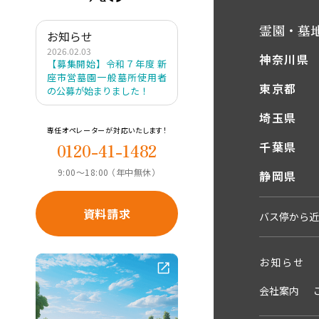
霊園・墓
お知らせ
2026.02.03
神奈川県
【募集開始】令和７年度 新
座市営墓園一般墓所使用者
東京都
の公募が始まりました！
埼玉県
専任オペレーターが対応いたします！
千葉県
0120-41-1482
9:00〜18:00 （年中無休）
静岡県
資料請求
バス停から近
お知らせ
会社案内