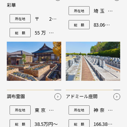
彩華
埼玉県川
所在地
越市大字
〒270-
所在地
中福字大
0132千葉
窪236-3 他
83.06万円
総 額
県流山市
～
駒木台185-
55万円〜
総 額
1
～
調布霊園
アドミール座間
東京都調
神奈川県
所在地
所在地
布市深大
座間市栗
寺北町5-
原2480
28-1
38.5万円～
166.38万円
総 額
総 額