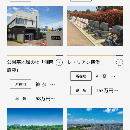
～
公園墓地風の杜「湘南
レ・リアン横浜
庭苑」
神奈川県
所在地
横浜市旭
神奈川県
所在地
区四季美
藤沢市大
台100-1他
163万円～
総 額
庭2919
68万円～
総 額