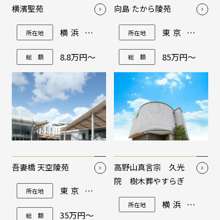
横濱聖苑
向島 たから陵苑
横浜市港
東京都墨
所在地
所在地
北区篠原
田区東向
町97-1
島4-20-8
8.8万円～
85万円～
総 額
総 額
吾妻橋 天空陵苑
高野山真言宗 久光
院 樹木葬やすらぎ
東京都墨
所在地
田区東駒
横浜市港
所在地
形3-23-9
北区綱島
35万円～
総 額