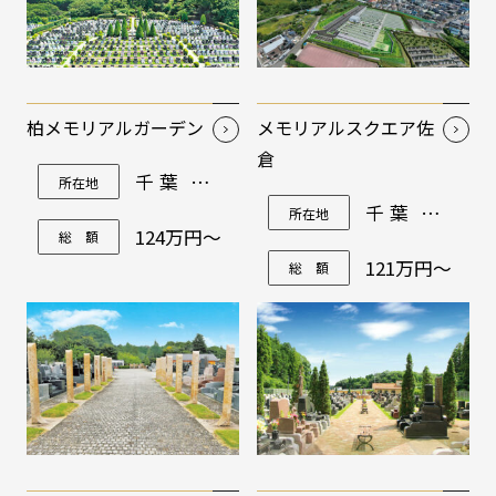
柏メモリアルガーデン
メモリアルスクエア佐
倉
千葉県柏
所在地
市増尾180-
千葉県佐
所在地
2
倉市吉見
124万円～
総 額
55番地
121万円～
総 額