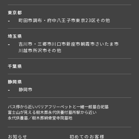
東京都
町田市
調布・府中
八王子市
東京23区
その他
埼玉県
吉川市・三郷市
川口市
新座市
朝霞市
さいたま市
川越市
所沢市
その他
千葉県
静岡県
静岡市
バス停から近い
バリアフリー
ペットと一緒
一般墓
合祀墓
富士山が見える
樹木葬
永代供養付墓所
駅から近い
永代供養墓／樹木葬
納骨堂
寺院墓地
お知らせ
初めてのお客様